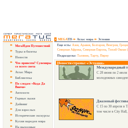
MEGA
TIS
Атлас мира
Эстония
Еще есть:
Азия
,
Аравия
,
Болгария
,
Венгрия
,
Греци
МегаИдеи Путешествий
Северная Африка
,
Северная Европа
,
Тихий Океан 
Туры и билеты
Подразделы:
Таллинн
,
Тарту
,
Пярну
Новости
Новости страны: «Эстония»
Что привезти? Сувениры
со всего света
Международный те
Атлас Мира
С 28 июня по 2 июля 
молодежных самодеят
Библиотека
По следам «Кода Да
Винчи»
Автомото
Горные лыжи
Джазовый фестива
Дайвинг
С 15 по 30 апреля в 
Для взрослых
том числе в City Hall,
Исторические экскурсы
Кухня народов мира
На выходные