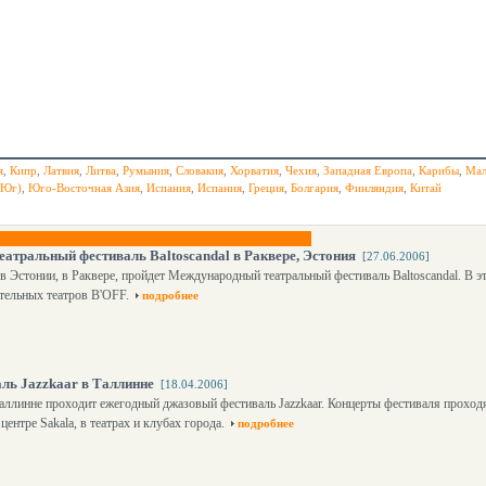
я
,
Кипр
,
Латвия
,
Литва
,
Румыния
,
Словакия
,
Хорватия
,
Чехия
,
Западная Европа
,
Карибы
,
Мал
(Юг)
,
Юго-Восточная Азия
,
Испания
,
Испания
,
Греция
,
Болгария
,
Финляндия
,
Китай
атральный фестиваль Baltoscandal в Раквере, Эстония
[27.06.2006]
в Эстонии, в Раквере, пройдет Международный театральный фестиваль Baltoscandal. В э
ельных театров B'OFF.
подробнее
ль Jazzkaar в Таллинне
[18.04.2006]
Таллинне проходит ежегодный джазовый фестиваль Jazzkaar. Концерты фестиваля проход
 центре Sakala, в театрах и клубах города.
подробнее